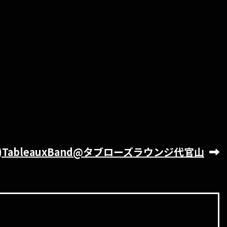
4(日)TableauxBand@タブローズラウンジ代官山